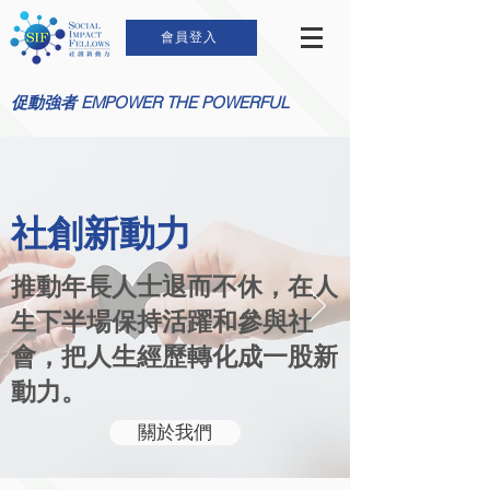
會員登入
促動強者 EMPOWER THE POWERFUL
社創新動力
推動年長人士退而不休，在人
生下半場保持活躍和參與社
會，把人生經歷轉化成一股新
動力。
關於我們